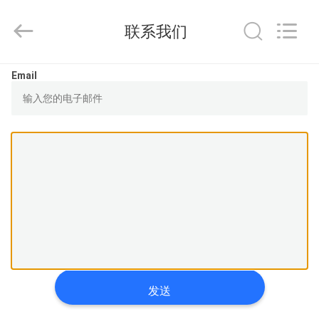
宜
选
联系我们
科
技
有
限
公
首
Email
司.
由
页
ECER
开
发
产
品
展
示
关
发送